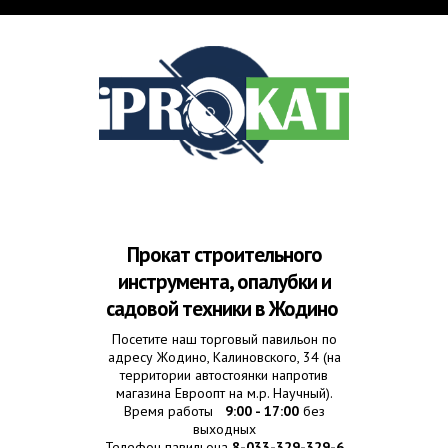
Skip to main content
iProKat
🛠 Прокат
опалубки и
строительного
Прокат строительного
инструмента в
инструмента, опалубки и
Жодино,
садовой техники в Жодино
Борисов,
Посетите наш торговый павильон по
Смолевичи.
адресу Жодино, Калиновского, 34 (на
территории автостоянки напротив
магазина Евроопт на м.р. Научный).
Время работы
9:00 - 17:00
без
выходных
Телефон павильона
8-033-329-329-6